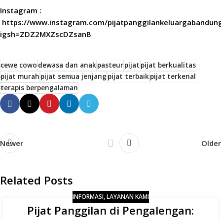
Instagram :
https://www.instagram.com/pijatpanggilankeluargabandun
igsh=ZDZ2MXZscDZsanB
cewe cowo
dewasa dan anak
pasteur
pijat
pijat berkualitas
pijat murah
pijat semua jenjang
pijat terbaik
pijat terkenal
terapis berpengalaman
Newer
Older
Related Posts
INFORMASI
,
LAYANAN KAMI
Pijat Panggilan di Pengalengan: