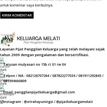
untuk komentar saya berikutnya.
Layanan Pijat Panggilan Keluarga yang telah melayani sejak
tahun 2009 dengan pengalaman dan bersertifikasi.
Terusan mulyasari no 15b rt 01 rw 04
Telpon / WA : 082126707264 / 087822277034 / 081911292845 /
081394600809
Email: panggilanpijatkeluarga@gmail.com
Instagram : @srirahayuningsi / @pijatkeluargamelati