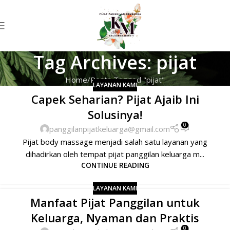
Tag Archives: pijat
Home
Posts Tagged "pijat"
LAYANAN KAMI
Capek Seharian? Pijat Ajaib Ini
Solusinya!
0
panggilanpijatkeluarga@gmail.com
Pijat body massage menjadi salah satu layanan yang
dihadirkan oleh tempat pijat panggilan keluarga m...
CONTINUE READING
LAYANAN KAMI
Manfaat Pijat Panggilan untuk
Keluarga, Nyaman dan Praktis
0