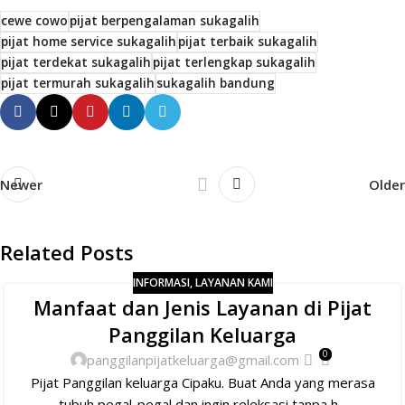
cewe cowo
pijat berpengalaman sukagalih
pijat home service sukagalih
pijat terbaik sukagalih
pijat terdekat sukagalih
pijat terlengkap sukagalih
pijat termurah sukagalih
sukagalih bandung
Newer
Older
Related Posts
INFORMASI
,
LAYANAN KAMI
Manfaat dan Jenis Layanan di Pijat
Panggilan Keluarga
0
panggilanpijatkeluarga@gmail.com
Pijat Panggilan keluarga Cipaku. Buat Anda yang merasa
tubuh pegal-pegal dan ingin releksasi tanpa h...