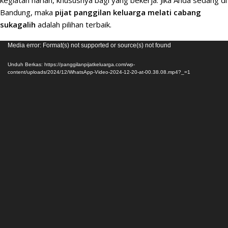
kegiatan harian, khususnya bagi yang bekerja. Jika Anda sedang di
Bandung, maka
p
ijat panggilan keluarga melati cabang
sukagalih
adalah pilihan terbaik.
Pemutar
Media error: Format(s) not supported or source(s) not found
Video
Unduh Berkas: https://panggilanpijatkeluarga.com/wp-
content/uploads/2024/12/WhatsApp-Video-2024-12-20-at-00.38.08.mp4?_=1