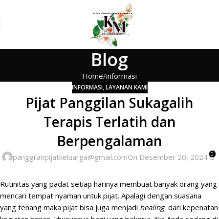
Blog
Home
informasi
INFORMASI
,
LAYANAN KAMI
Pijat Panggilan Sukagalih
Terapis Terlatih dan
Berpengalaman
0
panggilanpijatkeluarga@gmail.com
On Desember 20, 2024
Rutinitas yang padat setiap harinya membuat banyak orang yang
mencari tempat nyaman
untuk pijat
. Apalagi dengan suasana
yang tenang maka pijat bisa juga menjadi
healing
dari kepenatan