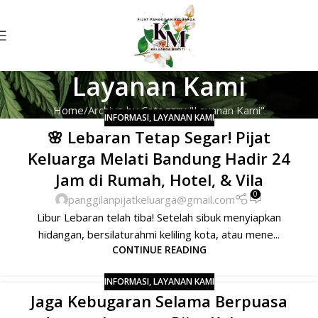
Layanan Kami
Home
Archive by Category "Layanan Kami"
INFORMASI
,
LAYANAN KAMI
🌸 Lebaran Tetap Segar! Pijat
Keluarga Melati Bandung Hadir 24
Jam di Rumah, Hotel, & Vila
0
panggilanpijatkeluarga@gmail.com
Libur Lebaran telah tiba! Setelah sibuk menyiapkan
hidangan, bersilaturahmi keliling kota, atau mene...
CONTINUE READING
INFORMASI
,
LAYANAN KAMI
Jaga Kebugaran Selama Berpuasa