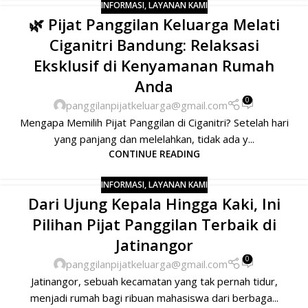
INFORMASI
,
LAYANAN KAMI
🌿 Pijat Panggilan Keluarga Melati
Ciganitri Bandung: Relaksasi
Eksklusif di Kenyamanan Rumah
Anda
0
panggilanpijatkeluarga@gmail.com
Mengapa Memilih Pijat Panggilan di Ciganitri? Setelah hari
yang panjang dan melelahkan, tidak ada y...
CONTINUE READING
INFORMASI
,
LAYANAN KAMI
Dari Ujung Kepala Hingga Kaki, Ini
Pilihan Pijat Panggilan Terbaik di
Jatinangor
0
panggilanpijatkeluarga@gmail.com
Jatinangor, sebuah kecamatan yang tak pernah tidur,
menjadi rumah bagi ribuan mahasiswa dari berbaga...