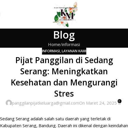
Blog
Home
informasi
INFORMASI
,
LAYANAN KAMI
Pijat Panggilan di Sedang
Serang: Meningkatkan
Kesehatan dan Mengurangi
Stres
0
panggilanpijatkeluarga@gmail.com
On Maret 24, 2025
Sedang Serang adalah salah satu daerah yang terletak di
Kabupaten Serang,
Bandung
. Daerah ini dikenal dengan keindahan