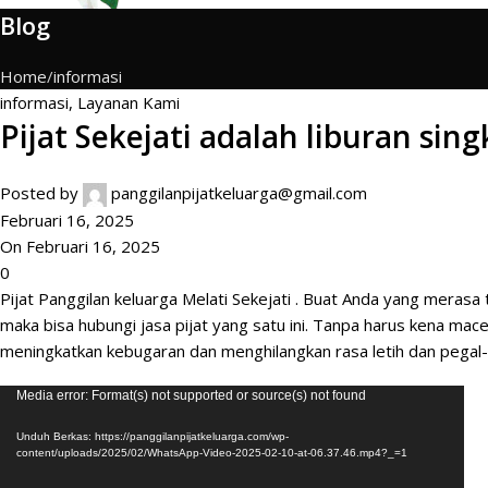
Blog
Home
informasi
informasi
,
Layanan Kami
Pijat Sekejati adalah liburan sin
Posted by
panggilanpijatkeluarga@gmail.com
Februari 16, 2025
On Februari 16, 2025
0
Pijat
Panggilan
keluarga Melati Sekejati .
Buat Anda
yang merasa tu
maka bisa hubungi jasa pijat yang satu ini. Tanpa harus kena ma
meningkatkan kebugaran dan menghilangkan rasa letih dan pegal-
Pemutar
Media error: Format(s) not supported or source(s) not found
Video
Unduh Berkas: https://panggilanpijatkeluarga.com/wp-
content/uploads/2025/02/WhatsApp-Video-2025-02-10-at-06.37.46.mp4?_=1