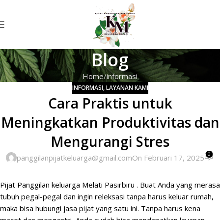
Blog
Home
informasi
INFORMASI
,
LAYANAN KAMI
Cara Praktis untuk
Meningkatkan Produktivitas dan
Mengurangi Stres
0
panggilanpijatkeluarga@gmail.com
On Februari 17, 2025
Pijat
Panggilan
keluarga Melati Pasirbiru .
Buat Anda
yang merasa
tubuh pegal-pegal dan ingin releksasi tanpa harus keluar rumah,
maka bisa hubungi jasa pijat yang satu ini. Tanpa harus kena