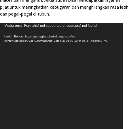
macet dan mengantri, Anda sudah bisa mendapatkan layanan
pijat untuk meningkatkan kebugaran dan menghilangkan rasa letih
dan pegal-pegal di tubuh.
Pemutar
Media error: Format(s) not supported or source(s) not found
Video
Unduh Berkas: https://panggilanpijatkeluarga.com/wp-
content/uploads/2025/02/WhatsApp-Video-2025-02-10-at-06.37.46.mp4?_=1