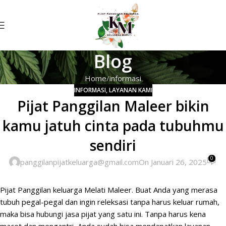
Blog
Home
informasi
INFORMASI
,
LAYANAN KAMI
Pijat Panggilan Maleer bikin
kamu jatuh cinta pada tubuhmu
sendiri
0
panggilanpijatkeluarga@gmail.com
On Januari 26, 2025
Pijat
Panggilan
keluarga Melati Maleer.
Buat Anda
yang merasa
tubuh pegal-pegal dan ingin releksasi tanpa harus keluar rumah,
maka bisa hubungi jasa pijat yang satu ini. Tanpa harus kena