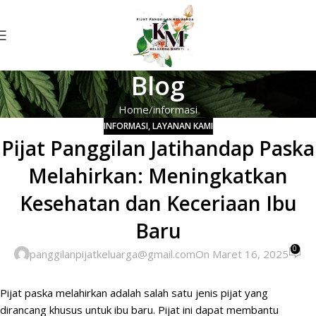
Blog
Home
informasi
INFORMASI
,
LAYANAN KAMI
Pijat Panggilan Jatihandap Paska
Melahirkan: Meningkatkan
Kesehatan dan Keceriaan Ibu
Baru
0
panggilanpijatkeluarga@gmail.com
On Maret 16, 2025
Pijat paska
melahirkan adalah salah satu jenis pijat yang
dirancang khusus untuk ibu baru. Pijat ini dapat membantu