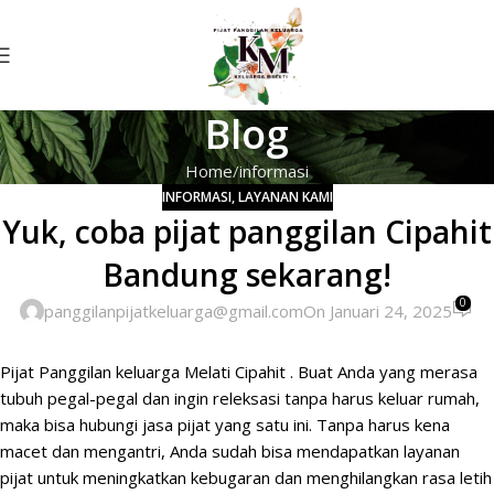
Blog
Home
informasi
INFORMASI
,
LAYANAN KAMI
Yuk, coba pijat panggilan Cipahit
Bandung sekarang!
0
panggilanpijatkeluarga@gmail.com
On Januari 24, 2025
Pijat
Panggilan
keluarga Melati Cipahit .
Buat Anda
yang merasa
tubuh pegal-pegal dan ingin releksasi tanpa harus keluar rumah,
maka bisa hubungi jasa pijat yang satu ini. Tanpa harus kena
macet dan mengantri, Anda sudah bisa mendapatkan layanan
pijat untuk meningkatkan kebugaran dan menghilangkan rasa letih