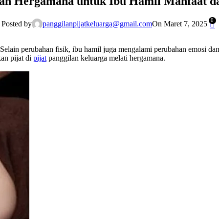
ilan Hergamana untuk Ibu Hamil Manfaat 
0
Posted by
panggilanpijatkeluarga@gmail.com
On Maret 7, 2025
 Selain perubahan fisik, ibu hamil juga mengalami perubahan emosi dan 
n pijat di
pijat
panggilan keluarga melati hergamana.