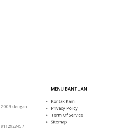
MENU BANTUAN
Kontak Kami
un 2009 dengan
Privacy Policy
Term Of Service
Sitemap
1911292845 /