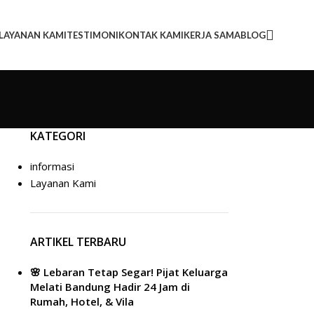
LAYANAN KAMI
TESTIMONI
KONTAK KAMI
KERJA SAMA
BLOG
KATEGORI
informasi
Layanan Kami
ARTIKEL TERBARU
🌸 Lebaran Tetap Segar! Pijat Keluarga
Melati Bandung Hadir 24 Jam di
Rumah, Hotel, & Vila