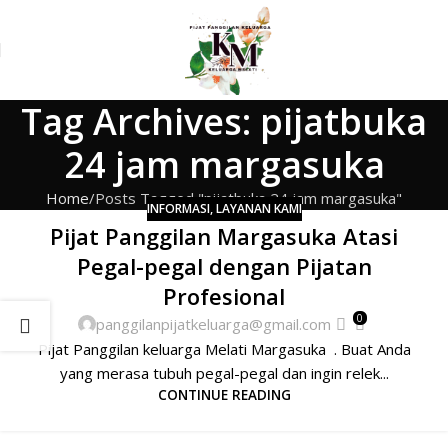
Tag Archives: pijatbuka
24 jam margasuka
Home
Posts Tagged "pijatbuka 24 jam margasuka"
INFORMASI
,
LAYANAN KAMI
Pijat Panggilan Margasuka Atasi
Pegal-pegal dengan Pijatan
Profesional
0
panggilanpijatkeluarga@gmail.com
Pijat Panggilan keluarga Melati Margasuka . Buat Anda
yang merasa tubuh pegal-pegal dan ingin relek...
CONTINUE READING