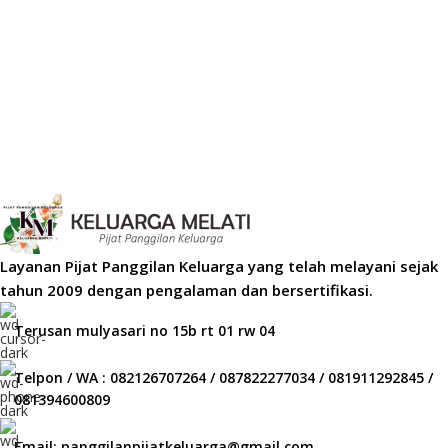
Layanan Pijat Panggilan Keluarga yang telah melayani sejak
tahun 2009 dengan pengalaman dan bersertifikasi.
Terusan mulyasari no 15b rt 01 rw 04
Telpon / WA : 082126707264 / 087822277034 / 081911292845 /
081394600809
Email: panggilanpijatkeluarga@gmail.com