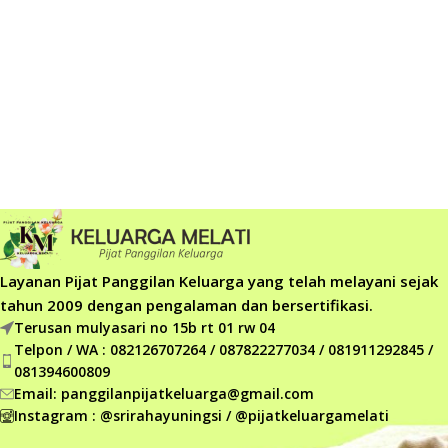
Layanan Pijat Panggilan Keluarga yang telah melayani sejak
tahun 2009 dengan pengalaman dan bersertifikasi.
Terusan mulyasari no 15b rt 01 rw 04
Telpon / WA : 082126707264 / 087822277034 / 081911292845 /
081394600809
Email: panggilanpijatkeluarga@gmail.com
Instagram : @srirahayuningsi / @pijatkeluargamelati