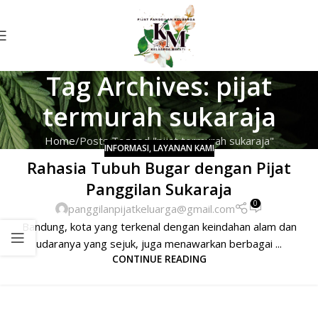
Tag Archives: pijat
termurah sukaraja
Home
Posts Tagged "pijat termurah sukaraja"
INFORMASI
,
LAYANAN KAMI
Rahasia Tubuh Bugar dengan Pijat
Panggilan Sukaraja
0
panggilanpijatkeluarga@gmail.com
Bandung, kota yang terkenal dengan keindahan alam dan
udaranya yang sejuk, juga menawarkan berbagai ...
CONTINUE READING