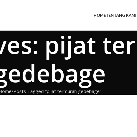
HOME
TENTANG KAMI
ves: pijat t
gedebage
Home
Posts Tagged "pijat termurah gedebage"