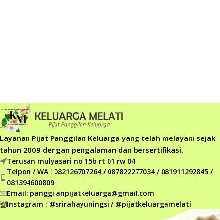
Layanan Pijat Panggilan Keluarga yang telah melayani sejak
tahun 2009 dengan pengalaman dan bersertifikasi.
Terusan mulyasari no 15b rt 01 rw 04
Telpon / WA : 082126707264 / 087822277034 / 081911292845 /
081394600809
Email: panggilanpijatkeluarga@gmail.com
Instagram : @srirahayuningsi / @pijatkeluargamelati