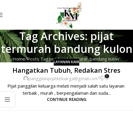
Tag Archives: pijat
termurah bandung kulon
Home
Posts Tagged "pijat termurah bandung kulon"
LAYANAN KAMI
Hangatkan Tubuh, Redakan Stres
0
panggilanpijatkeluarga@gmail.com
Pijat panggilan keluarga melati menjadi salah satu layanan
terbaik , murah , berpengalaman dan suda...
CONTINUE READING