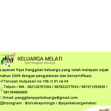
Layanan Pijat Panggilan Keluarga yang telah melayani sejak
tahun 2009 dengan pengalaman dan bersertifikasi.
Terusan mulyasari no 15b rt 01 rw 04
Telpon / WA : 082126707264 / 087822277034 / 081911292845 /
081394600809
Email: panggilanpijatkeluarga@gmail.com
Instagram : @srirahayuningsi / @pijatkeluargamelati