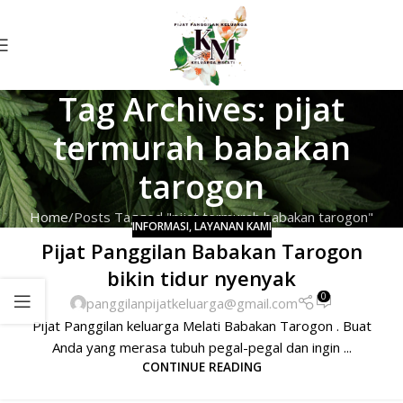
Tag Archives: pijat
termurah babakan
tarogon
Home
Posts Tagged "pijat termurah babakan tarogon"
INFORMASI
,
LAYANAN KAMI
Pijat Panggilan Babakan Tarogon
bikin tidur nyenyak
0
panggilanpijatkeluarga@gmail.com
Pijat Panggilan keluarga Melati Babakan Tarogon . Buat
Anda yang merasa tubuh pegal-pegal dan ingin ...
CONTINUE READING