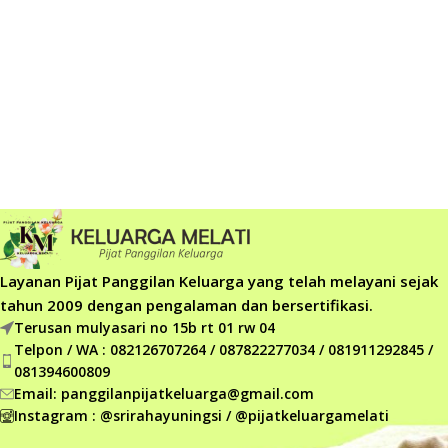
Layanan Pijat Panggilan Keluarga yang telah melayani sejak
tahun 2009 dengan pengalaman dan bersertifikasi.
Terusan mulyasari no 15b rt 01 rw 04
Telpon / WA : 082126707264 / 087822277034 / 081911292845 /
081394600809
Email: panggilanpijatkeluarga@gmail.com
Instagram : @srirahayuningsi / @pijatkeluargamelati