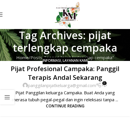
Tag Archives: pijat
terlengkap cempaka
Home
Posts Tagged "pijat terlengkap cempaka"
INFORMASI
,
LAYANAN KAMI
Pijat Profesional Campaka: Panggil
Terapis Andal Sekarang
0
panggilanpijatkeluarga@gmail.com
Pijat Panggilan keluarga Campaka. Buat Anda yang
merasa tubuh pegal-pegal dan ingin releksasi tanpa ...
CONTINUE READING