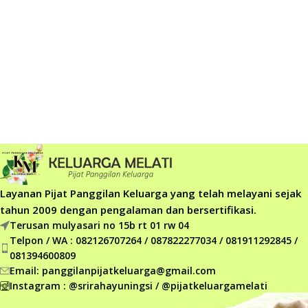
Layanan Pijat Panggilan Keluarga yang telah melayani sejak
tahun 2009 dengan pengalaman dan bersertifikasi.
Terusan mulyasari no 15b rt 01 rw 04
Telpon / WA : 082126707264 / 087822277034 / 081911292845 /
081394600809
Email: panggilanpijatkeluarga@gmail.com
Instagram : @srirahayuningsi / @pijatkeluargamelati