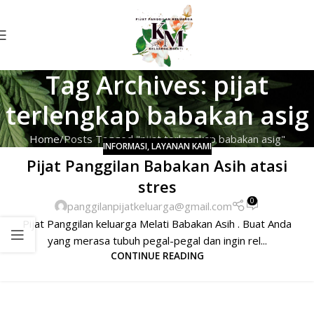
Tag Archives: pijat
terlengkap babakan asig
Home
Posts Tagged "pijat terlengkap babakan asig"
INFORMASI
,
LAYANAN KAMI
Pijat Panggilan Babakan Asih atasi
stres
0
panggilanpijatkeluarga@gmail.com
Pijat Panggilan keluarga Melati Babakan Asih . Buat Anda
yang merasa tubuh pegal-pegal dan ingin rel...
CONTINUE READING