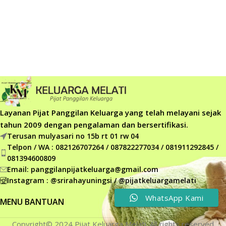
Layanan Pijat Panggilan Keluarga yang telah melayani sejak
tahun 2009 dengan pengalaman dan bersertifikasi.
Terusan mulyasari no 15b rt 01 rw 04
Telpon / WA : 082126707264 / 087822277034 / 081911292845 /
081394600809
Email: panggilanpijatkeluarga@gmail.com
Instagram : @srirahayuningsi / @pijatkeluargamelati
WhatsApp Kami
MENU BANTUAN
Copyright© 2024 Pijat Keluarga Melati. All rights reserved