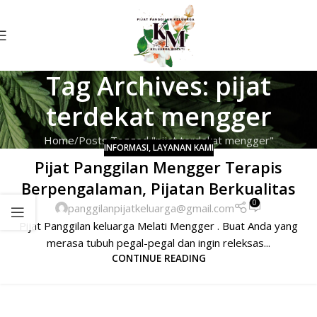
Tag Archives: pijat
terdekat mengger
Home
Posts Tagged "pijat terdekat mengger"
INFORMASI
,
LAYANAN KAMI
Pijat Panggilan Mengger Terapis
Berpengalaman, Pijatan Berkualitas
0
panggilanpijatkeluarga@gmail.com
Pijat Panggilan keluarga Melati Mengger . Buat Anda yang
merasa tubuh pegal-pegal dan ingin releksas...
CONTINUE READING