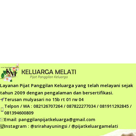
Layanan Pijat Panggilan Keluarga yang telah melayani sejak
tahun 2009 dengan pengalaman dan bersertifikasi.
Terusan mulyasari no 15b rt 01 rw 04
Telpon / WA : 082126707264 / 087822277034 / 081911292845 /
081394600809
Email: panggilanpijatkeluarga@gmail.com
Instagram : @srirahayuningsi / @pijatkeluargamelati