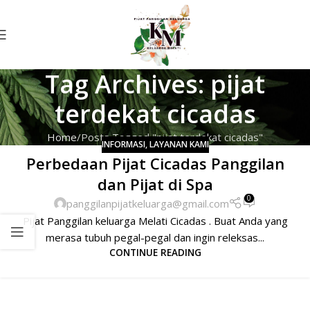
Tag Archives: pijat
terdekat cicadas
Home
Posts Tagged "pijat terdekat cicadas"
INFORMASI
,
LAYANAN KAMI
Perbedaan Pijat Cicadas Panggilan
dan Pijat di Spa
0
panggilanpijatkeluarga@gmail.com
Pijat Panggilan keluarga Melati Cicadas . Buat Anda yang
merasa tubuh pegal-pegal dan ingin releksas...
CONTINUE READING