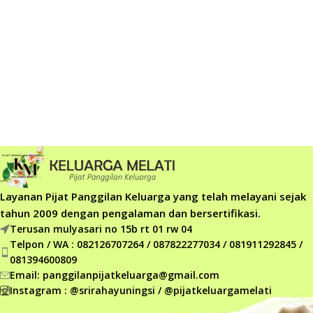
Layanan Pijat Panggilan Keluarga yang telah melayani sejak
tahun 2009 dengan pengalaman dan bersertifikasi.
Terusan mulyasari no 15b rt 01 rw 04
Telpon / WA : 082126707264 / 087822277034 / 081911292845 /
081394600809
Email: panggilanpijatkeluarga@gmail.com
Instagram : @srirahayuningsi / @pijatkeluargamelati