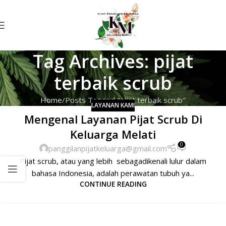
Tag Archives: pijat
terbaik scrub
Home
Posts Tagged "pijat terbaik scrub"
LAYANAN KAMI
Mengenal Layanan Pijat Scrub Di
Keluarga Melati
0
panggilanpijatkeluarga@gmail.com
Pijat scrub, atau yang lebih sebagadikenali lulur dalam
bahasa Indonesia, adalah perawatan tubuh ya...
CONTINUE READING