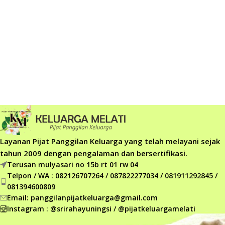
Layanan Pijat Panggilan Keluarga yang telah melayani sejak
tahun 2009 dengan pengalaman dan bersertifikasi.
Terusan mulyasari no 15b rt 01 rw 04
Telpon / WA : 082126707264 / 087822277034 / 081911292845 /
081394600809
Email: panggilanpijatkeluarga@gmail.com
Instagram : @srirahayuningsi / @pijatkeluargamelati