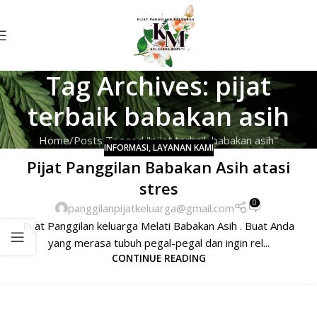
Tag Archives: pijat
terbaik babakan asih
Home
Posts Tagged "pijat terbaik babakan asih"
INFORMASI
,
LAYANAN KAMI
Pijat Panggilan Babakan Asih atasi
stres
0
panggilanpijatkeluarga@gmail.com
Pijat Panggilan keluarga Melati Babakan Asih . Buat Anda
yang merasa tubuh pegal-pegal dan ingin rel...
CONTINUE READING