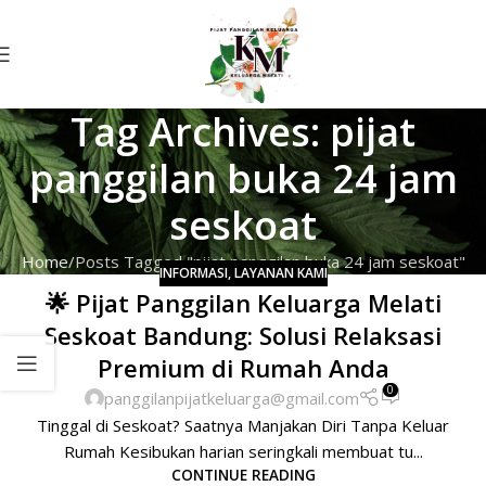
Tag Archives: pijat
panggilan buka 24 jam
seskoat
Home
Posts Tagged "pijat panggilan buka 24 jam seskoat"
INFORMASI
,
LAYANAN KAMI
🌟 Pijat Panggilan Keluarga Melati
Seskoat Bandung: Solusi Relaksasi
Premium di Rumah Anda
0
panggilanpijatkeluarga@gmail.com
Tinggal di Seskoat? Saatnya Manjakan Diri Tanpa Keluar
Rumah Kesibukan harian seringkali membuat tu...
CONTINUE READING