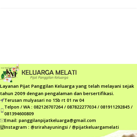
Layanan Pijat Panggilan Keluarga yang telah melayani sejak
tahun 2009 dengan pengalaman dan bersertifikasi.
Terusan mulyasari no 15b rt 01 rw 04
Telpon / WA : 082126707264 / 087822277034 / 081911292845 /
081394600809
Email: panggilanpijatkeluarga@gmail.com
Instagram : @srirahayuningsi / @pijatkeluargamelati