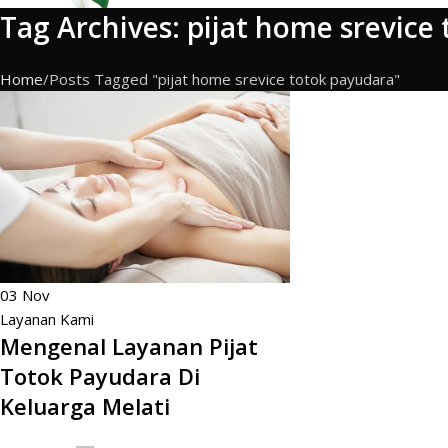
Tag Archives: pijat home srevice
Home
Posts Tagged "pijat home srevice totok payudara"
03
Nov
Layanan Kami
Mengenal Layanan Pijat
Totok Payudara Di
Keluarga Melati