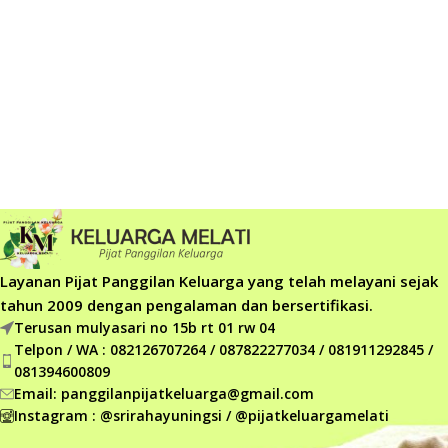
Layanan Pijat Panggilan Keluarga yang telah melayani sejak
tahun 2009 dengan pengalaman dan bersertifikasi.
Terusan mulyasari no 15b rt 01 rw 04
Telpon / WA : 082126707264 / 087822277034 / 081911292845 /
081394600809
Email: panggilanpijatkeluarga@gmail.com
Instagram : @srirahayuningsi / @pijatkeluargamelati