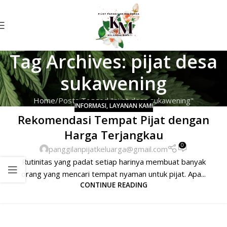
Tag Archives: pijat desa
sukawening
Home
Posts Tagged "pijat desa sukawening"
INFORMASI
,
LAYANAN KAMI
Rekomendasi Tempat Pijat dengan
Harga Terjangkau
0
panggilanpijatkeluarga@gmail.com
Rutinitas yang padat setiap harinya membuat banyak
orang yang mencari tempat nyaman untuk pijat. Apa...
CONTINUE READING