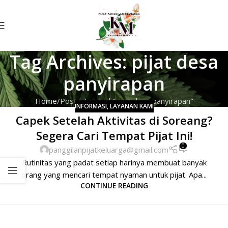
Tag Archives: pijat desa
panyirapan
Home
Posts Tagged "pijat desa panyirapan"
INFORMASI
,
LAYANAN KAMI
Capek Setelah Aktivitas di Soreang?
Segera Cari Tempat Pijat Ini!
0
panggilanpijatkeluarga@gmail.com
Rutinitas yang padat setiap harinya membuat banyak
orang yang mencari tempat nyaman untuk pijat. Apa...
CONTINUE READING