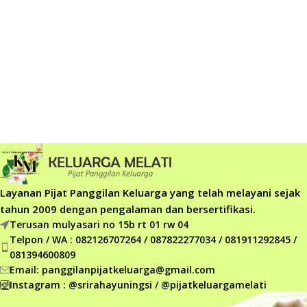
Layanan Pijat Panggilan Keluarga yang telah melayani sejak
tahun 2009 dengan pengalaman dan bersertifikasi.
Terusan mulyasari no 15b rt 01 rw 04
Telpon / WA : 082126707264 / 087822277034 / 081911292845 /
081394600809
Email: panggilanpijatkeluarga@gmail.com
Instagram : @srirahayuningsi / @pijatkeluargamelati