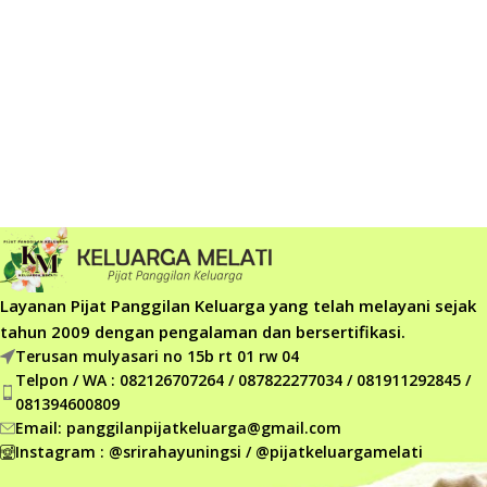
Layanan Pijat Panggilan Keluarga yang telah melayani sejak
tahun 2009 dengan pengalaman dan bersertifikasi.
Terusan mulyasari no 15b rt 01 rw 04
Telpon / WA : 082126707264 / 087822277034 / 081911292845 /
081394600809
Email: panggilanpijatkeluarga@gmail.com
Instagram : @srirahayuningsi / @pijatkeluargamelati