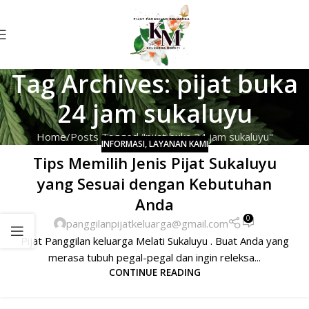
Tag Archives: pijat buka
24 jam sukaluyu
Home
Posts Tagged "pijat buka 24 jam sukaluyu"
INFORMASI
,
LAYANAN KAMI
Tips Memilih Jenis Pijat Sukaluyu
yang Sesuai dengan Kebutuhan
Anda
0
panggilanpijatkeluarga@gmail.com
Pijat Panggilan keluarga Melati Sukaluyu . Buat Anda yang
merasa tubuh pegal-pegal dan ingin releksa...
CONTINUE READING