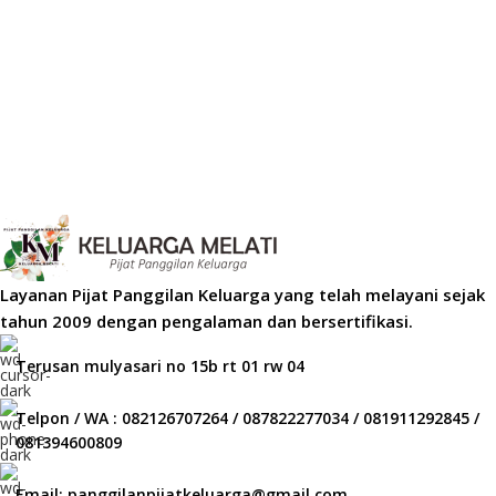
Layanan Pijat Panggilan Keluarga yang telah melayani sejak
tahun 2009 dengan pengalaman dan bersertifikasi.
Terusan mulyasari no 15b rt 01 rw 04
Telpon / WA : 082126707264 / 087822277034 / 081911292845 /
081394600809
Email: panggilanpijatkeluarga@gmail.com