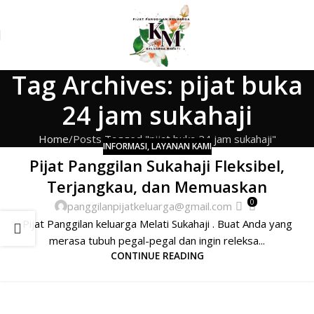
Tag Archives: pijat buka
24 jam sukahaji
Home
Posts Tagged "pijat buka 24 jam sukahaji"
INFORMASI
,
LAYANAN KAMI
Pijat Panggilan Sukahaji Fleksibel,
Terjangkau, dan Memuaskan
0
panggilanpijatkeluarga@gmail.com
Pijat Panggilan keluarga Melati Sukahaji . Buat Anda yang
merasa tubuh pegal-pegal dan ingin releksa...
CONTINUE READING