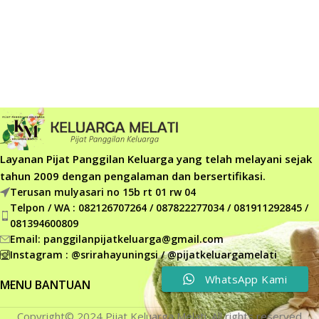
Layanan Pijat Panggilan Keluarga yang telah melayani sejak
tahun 2009 dengan pengalaman dan bersertifikasi.
Terusan mulyasari no 15b rt 01 rw 04
Telpon / WA : 082126707264 / 087822277034 / 081911292845 /
081394600809
Email: panggilanpijatkeluarga@gmail.com
Instagram : @srirahayuningsi / @pijatkeluargamelati
WhatsApp Kami
MENU BANTUAN
Copyright© 2024 Pijat Keluarga Melati. All rights reserved