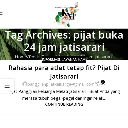
Tag Archives: pijat buka
24 jam jatisarari
Home
Posts Tagged "pijat buka 24 jam jatisarari"
INFORMASI
,
LAYANAN KAMI
Rahasia para atlet tetap fit? Pijat Di
Jatisarari
0
panggilanpijatkeluarga@gmail.com
Pijat Panggilan keluarga Melati Jatisarari . Buat Anda yang
merasa tubuh pegal-pegal dan ingin relek...
CONTINUE READING