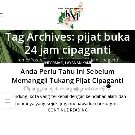
Tag Archives: pijat buka
24 jam cipaganti
Home
Posts Tagged "pijat buka 24 jam cipaganti"
INFORMASI
,
LAYANAN KAMI
Anda Perlu Tahu Ini Sebelum
Memanggil Tukang Pijat Cipaganti
0
panggilanpijatkeluarga@gmail.com
Bandung, kota yang terkenal dengan keindahan alam dan
udaranya yang sejuk, juga menawarkan berbagai ...
CONTINUE READING