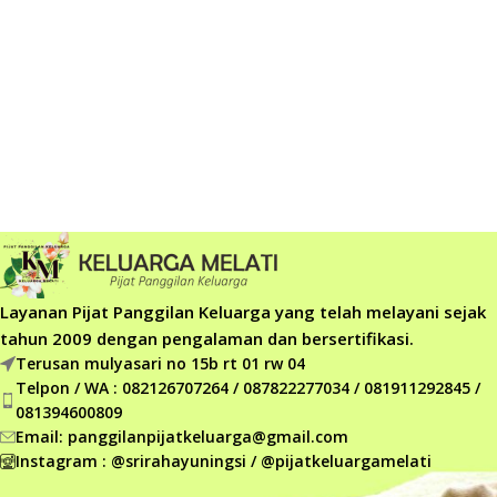
Layanan Pijat Panggilan Keluarga yang telah melayani sejak
tahun 2009 dengan pengalaman dan bersertifikasi.
Terusan mulyasari no 15b rt 01 rw 04
Telpon / WA : 082126707264 / 087822277034 / 081911292845 /
081394600809
Email: panggilanpijatkeluarga@gmail.com
Instagram : @srirahayuningsi / @pijatkeluargamelati