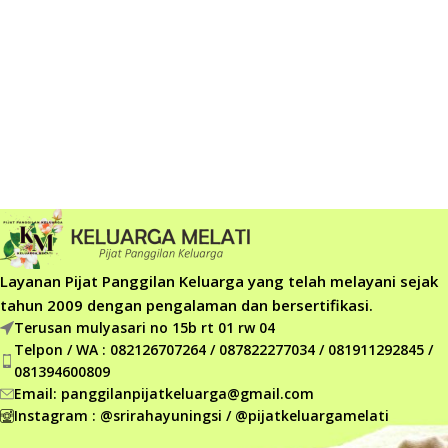
Layanan Pijat Panggilan Keluarga yang telah melayani sejak
tahun 2009 dengan pengalaman dan bersertifikasi.
Terusan mulyasari no 15b rt 01 rw 04
Telpon / WA : 082126707264 / 087822277034 / 081911292845 /
081394600809
Email: panggilanpijatkeluarga@gmail.com
Instagram : @srirahayuningsi / @pijatkeluargamelati