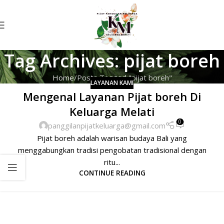
Tag Archives: pijat boreh
Home
Posts Tagged "pijat boreh"
LAYANAN KAMI
Mengenal Layanan Pijat boreh Di
Keluarga Melati
0
panggilanpijatkeluarga@gmail.com
Pijat boreh adalah warisan budaya Bali yang
menggabungkan tradisi pengobatan tradisional dengan
ritu...
CONTINUE READING