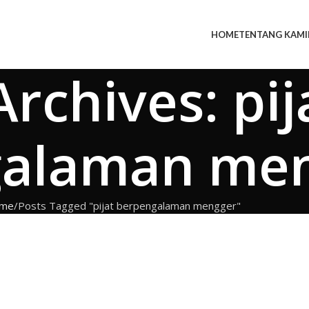
HOME
TENTANG KAMI
Archives: pij
galaman me
me
Posts Tagged "pijat berpengalaman mengger"