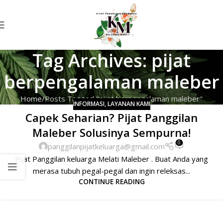
Tag Archives: pijat
berpengalaman maleber
Home
Posts Tagged "pijat berpengalaman maleber"
INFORMASI
,
LAYANAN KAMI
Capek Seharian? Pijat Panggilan
Maleber Solusinya Sempurna!
0
panggilanpijatkeluarga@gmail.com
Pijat Panggilan keluarga Melati Maleber . Buat Anda yang
merasa tubuh pegal-pegal dan ingin releksas...
CONTINUE READING