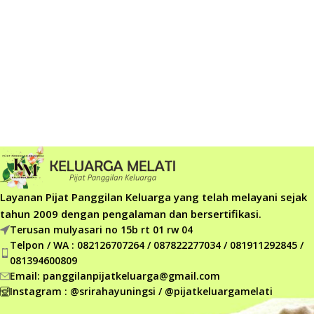
Layanan Pijat Panggilan Keluarga yang telah melayani sejak
tahun 2009 dengan pengalaman dan bersertifikasi.
Terusan mulyasari no 15b rt 01 rw 04
Telpon / WA : 082126707264 / 087822277034 / 081911292845 /
081394600809
Email: panggilanpijatkeluarga@gmail.com
Instagram : @srirahayuningsi / @pijatkeluargamelati