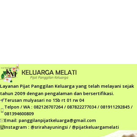
Layanan Pijat Panggilan Keluarga yang telah melayani sejak
tahun 2009 dengan pengalaman dan bersertifikasi.
Terusan mulyasari no 15b rt 01 rw 04
Telpon / WA : 082126707264 / 087822277034 / 081911292845 /
081394600809
Email: panggilanpijatkeluarga@gmail.com
Instagram : @srirahayuningsi / @pijatkeluargamelati