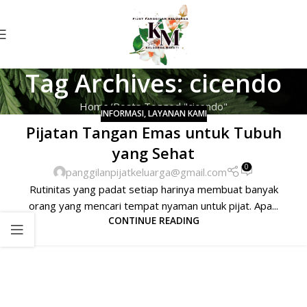
Tag Archives: cicendo
Home
Posts Tagged "cicendo"
INFORMASI
,
LAYANAN KAMI
Pijatan Tangan Emas untuk Tubuh
yang Sehat
0
panggilanpijatkeluarga@gmail.com
Rutinitas yang padat setiap harinya membuat banyak
orang yang mencari tempat nyaman untuk pijat. Apa...
CONTINUE READING